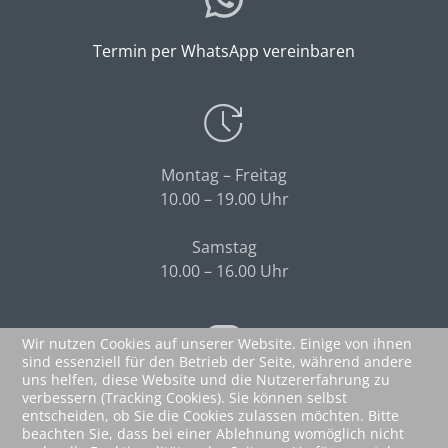
Termin per WhatsApp vereinbaren
Montag – Freitag
10.00 – 19.00 Uhr
Samstag
10.00 – 16.00 Uhr
Wir nutzen Cookies auf unserer Website. Einige von ihnen
sind essenziell für den Betrieb der Seite, während andere
uns helfen, diese Website und die Nutzererfahrung zu
dermaskinpira
verbessern (Tracking Cookies). Sie können selbst
entscheiden, ob Sie die Cookies zulassen möchten. Bitte
beachten Sie, dass bei einer Ablehnung womöglich nicht